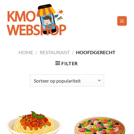
Skip
to
content
HOME
/
RESTAURANT
/
HOOFDGERECHT
FILTER