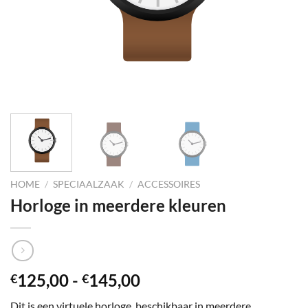
HOME
/
SPECIAALZAAK
/
ACCESSOIRES
Horloge in meerdere kleuren
Prijsklasse:
125,00
-
145,00
€
€
€125,00
Dit is een virtuele horloge, beschikbaar in meerdere